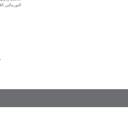
التورمالين ال
ش